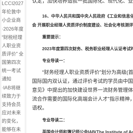
认定，加快培养造就一批国际化、现代化、业
LCCI2027
年伦敦中
16
、
中华
人民共和国
中央
人民
政府
《工业和信息
小企业商
会 开展职业经理人资质评价制度建设、社会化考核测评
·
2026年度
重要提示
：
“财税经理
人职业资
2023
年度第四次
财务、税务职业经理人
认证考试
质评价” 全
专业导读一：
国第四次
统一考试
“财务经理人职业资质评价”划分为高级(首
通知
国际国内双认证，通过评价考试的学员由
中国
·
IAB将继
意见》中
提出的加快建设世界一流财务管理体系的
续致力于
流合作需要的国际化高端会计人才”
指示
精神
支持会员
语权。
应对未来
专业导读二：
的变化，
能够在未
英国会计师和簿记师公会
IAB(The Institute of 