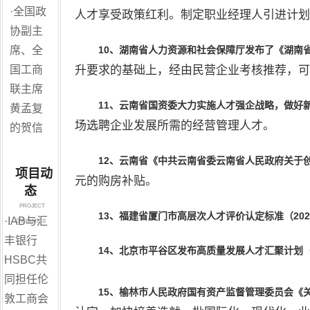
·
全国政
人才享受政策红利。制定职业经理人引进计划
协副主
席、全
10、湖南省人力资源和社会保障厅发布了《湖南
国工商
升要求的基础上，经由民营企业考核推荐，可
联主席
11
、
云南省国资委大力实施人才强企战略，做好
黄孟复
场选聘企业发展所需的经营管理人才。
的贺信
12
、
云南省《
中共云南省委云南省
人民
政府关于
项目动
元的购房补贴。
态
PROJECT
13
、
福建省厦门市
高层次人才评价认定标准（
202
·
IAB与汇
DYNAMICS
丰银行
14
、
北京市
平谷区发布高质量发展人才汇聚计划
HSBC共
同担任伦
15
、
榆林市
人民
政府国有资产监督管理
委员会《
敦工商会