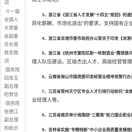
词
·
十一届
3
、
浙江省《浙江省人才发展“十四五”规划》的通
全国人
异化薪酬、市场化退出”的要求，支持国有企
大常委
会副委
4
、
浙江省龙港市委市
政府办公室关于印发《龙港
员长周
铁农题
5
、
浙江省《杭州市富阳区新一轮制造业“腾笼换
词
理人队伍建设。区级杰出人才、高级经营管理
·
国务院
6
、
云南省保山市国资委印发经营业绩考核暂行办
回良玉
副总理
7
、
江苏省常州天宁区专业人才引培行动依托“龙城
的贺信
业经理人等。
·
国务院
张德江
8
、
江苏省
南京
审计局围绕“三聚焦”助力国企职业
副总理
的批示
9
、
吉林省实
施“专精特新”中小企业高质量发展