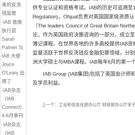
来的反洗
供专业认证和资格考试。IAB的历史可追溯至1916年，更
钱监管
Regulation)，Ofqual负责对英国
国家级资质认
·
IAB 首席
（The leaders Council of Great Britain
执行官
论，作为英国
政府决策咨询的一部分。
成立至
Sarah
簿记课程。在世界各地的许多高校提供IAB资
Palmer 与
监督活跃于世界反洗钱反
金融
犯罪领域，分别
IAB 大使
洲大学硕士与MBA课程。IAB每年6月的第
Joyce
O'Leary 出
IAB Group (IAB集团)包括了英国
席了
及学员利益。
·
IAB杂志
（IAB
上一个：
工业和信息化部办公厅 财政部办公厅关
Connect）
4-6月季刊
·
IAB杂志
（IAB