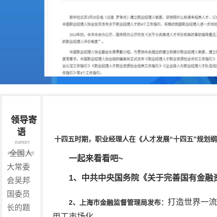
领导寄
语
十四五时期，职业经理人在《人才发展“十四五”规划
EXPERT
·
全国人
PERSPECTIVE
一起来看看吧~
大常委
1、
中共
中央国务院《关于完善国有
金融
会吴邦
国委员
打造世界一流
2
、
上海市
金融监督管理局发布：
长的题
用工市场化。